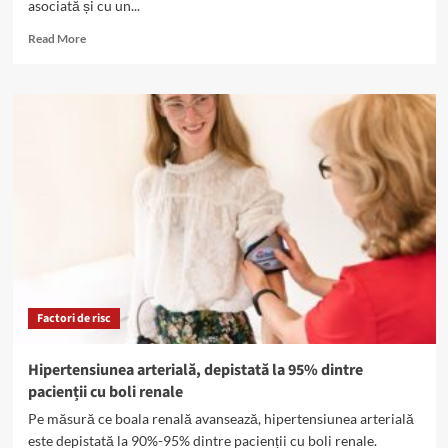
asociată și cu un...
Read
Read More
more
about
Complicațiile
cardiovasculare,
50%
din
cauzele
de
deces
la
pacienții
cu
boli
renale
Factori de risc
Hipertensiunea arterială, depistată la 95% dintre
pacienții cu boli renale
Pe măsură ce boala renală avansează, hipertensiunea arterială
este depistată la 90%-95% dintre pacienții cu boli renale.