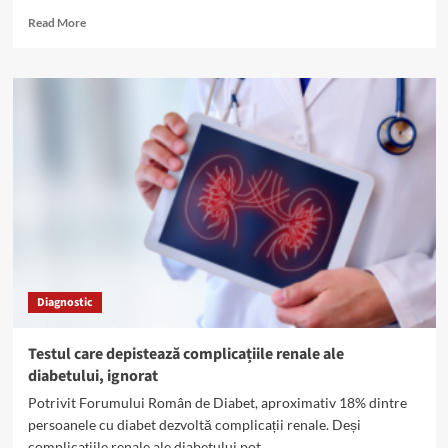
Read
Read More
more
about
12
boli
care
deteriorează
rinichii
–
cum
le
recunoaștem?
Diagnostic
Testul care depistează complicațiile renale ale
diabetului, ignorat
Potrivit Forumului Român de Diabet, aproximativ 18% dintre
persoanele cu diabet dezvoltă complicații renale. Deși
complicațiile renale ale diabetului pot...