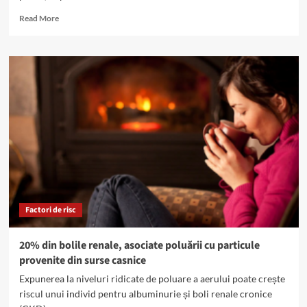
Read
Read More
more
about
Centru
de
dializă,
închis
de
COVID:
Gheorghe
Tache,
recomandări
pentru
persoanele
dializate
Factori de risc
20% din bolile renale, asociate poluării cu particule
provenite din surse casnice
Expunerea la niveluri ridicate de poluare a aerului poate crește
riscul unui individ pentru albuminurie și boli renale cronice