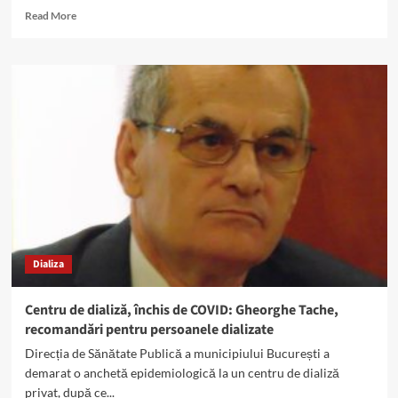
Read
Read More
more
about
Pacienții
dializați
infectați
cu
COVID
19,
la
Spitalul
de
Nefrologie
Dializa
Centru de dializă, închis de COVID: Gheorghe Tache,
recomandări pentru persoanele dializate
Direcția de Sănătate Publică a municipiului București a
demarat o anchetă epidemiologică la un centru de dializă
privat, după ce...