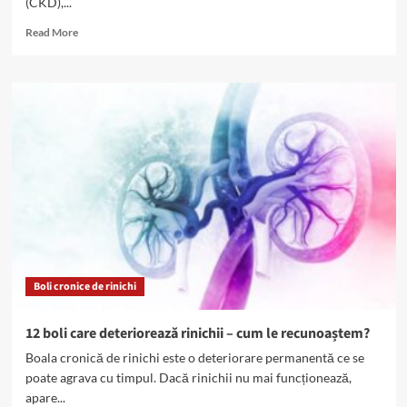
(CKD),...
Read
Read More
more
about
20%
din
bolile
renale,
asociate
poluării
cu
particule
provenite
din
surse
casnice
Boli cronice de rinichi
12 boli care deteriorează rinichii – cum le recunoaștem?
Boala cronică de rinichi este o deteriorare permanentă ce se
poate agrava cu timpul. Dacă rinichii nu mai funcționează,
apare...