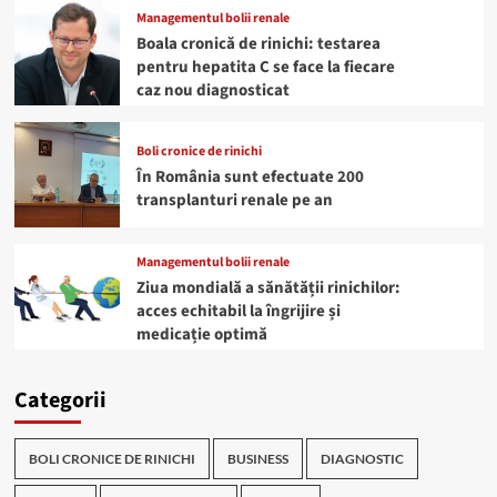
Managementul bolii renale
Boala cronică de rinichi: testarea
pentru hepatita C se face la fiecare
caz nou diagnosticat
Boli cronice de rinichi
În România sunt efectuate 200
transplanturi renale pe an
Managementul bolii renale
Ziua mondială a sănătății rinichilor:
acces echitabil la îngrijire și
medicație optimă
Categorii
BOLI CRONICE DE RINICHI
BUSINESS
DIAGNOSTIC