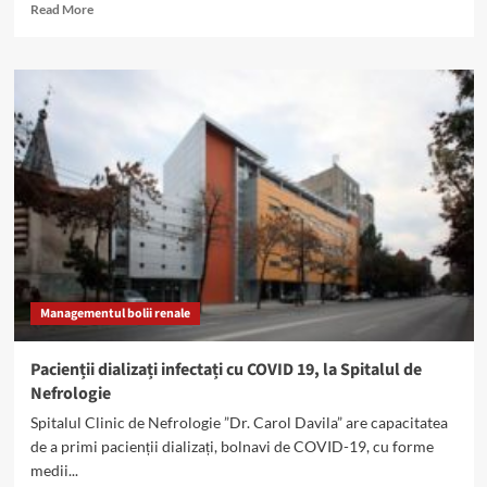
Read
Read More
more
about
Persoanele
cu
boli
renale
–
simptome
COVID-
19
mai
severe
Managementul bolii renale
Pacienții dializați infectați cu COVID 19, la Spitalul de
Nefrologie
Spitalul Clinic de Nefrologie ”Dr. Carol Davila” are capacitatea
de a primi pacienții dializați, bolnavi de COVID-19, cu forme
medii...