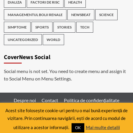
DIALIZA
FACTORI DE RISC
HEALTH
MANAGEMENTUL BOLII RENALE
NEWSBEAT
SCIENCE
SIMPTOME
SPORTS
STORIES
TECH
UNCATEGORIZED
WORLD
CoverNews Social
Social menu is not set. You need to create menu and assign it
to Social Menu on Menu Settings.
Despre noi
Contact
Politica de confidenţialitate
Acest site folosește cookie-uri pentru o mai bună experiență de
vizitare. Prin continuarea navigării, ești de acord cu modul de
Copyright © All rights reserved.
|
CoverNews
by AF
utilizare a acestor informații.
Mai multe detalii
themes.
OK