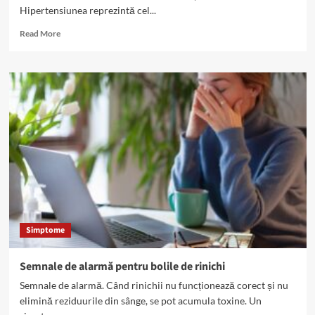
Hipertensiunea reprezintă cel...
Read
Read More
more
about
Hipertensiunea
arterială,
depistată
la
95%
dintre
pacienții
cu
boli
renale
Simptome
Semnale de alarmă pentru bolile de rinichi
Semnale de alarmă. Când rinichii nu funcționează corect și nu
elimină reziduurile din sânge, se pot acumula toxine. Un