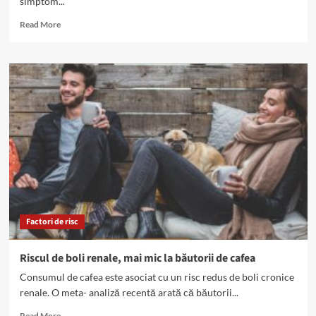
simptom...
Read
Read More
more
about
Semnale
de
alarmă
pentru
bolile
de
rinichi
Factori de risc
Riscul de boli renale, mai mic la băutorii de cafea
Consumul de cafea este asociat cu un risc redus de boli cronice
renale. O meta- analiză recentă arată că băutorii...
Read
Read More