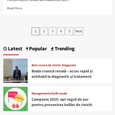
Read
Read More
more
about
Testul
care
Paginație
2
3
4
5
Next
1
depistează
articole
complicațiile
renale
ale
Latest
Popular
Trending
diabetului,
ignorat
Boli cronice de rinichi
Diagnostic
Boala cronică renală – acces rapid și
echitabil la diagnostic și tratament
Managementul bolii renale
Campanie 2025: opt reguli de aur
pentru prevenirea bolilor de rinichi