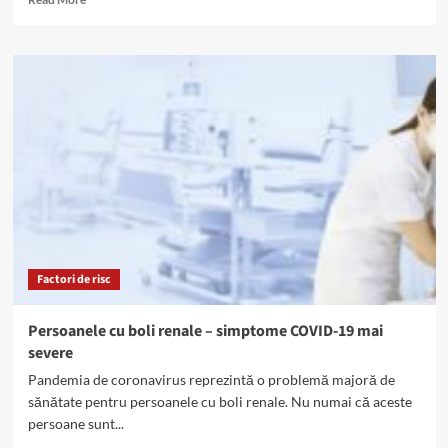
more
about
Riscul
de
boli
renale,
mai
mic
la
băutorii
de
cafea
Factori de risc
Persoanele cu boli renale – simptome COVID-19 mai
severe
Pandemia de coronavirus reprezintă o problemă majoră de
sănătate pentru persoanele cu boli renale. Nu numai că aceste
persoane sunt...