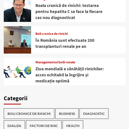
Boala cronică de rinichi: testarea
pentru hepatita C se face la fiecare
caz nou diagnosticat
Boli cronice de rinichi
În România sunt efectuate 200
transplanturi renale pe an
Managementul bolii renale
Ziua mondială a sănătății rinichilor:
acces echitabil la îngrijire și
medicație optimă
Categorii
BOLI CRONICE DE RINICHI
BUSINESS
DIAGNOSTIC
DIALIZA
FACTORI DE RISC
HEALTH