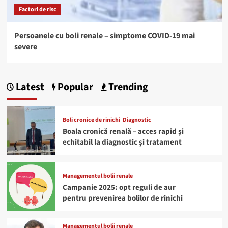
Factori de risc
Persoanele cu boli renale – simptome COVID-19 mai
severe
Latest
Popular
Trending
Boli cronice de rinichi
Diagnostic
Boala cronică renală – acces rapid și
echitabil la diagnostic și tratament
Managementul bolii renale
Campanie 2025: opt reguli de aur
pentru prevenirea bolilor de rinichi
Managementul bolii renale