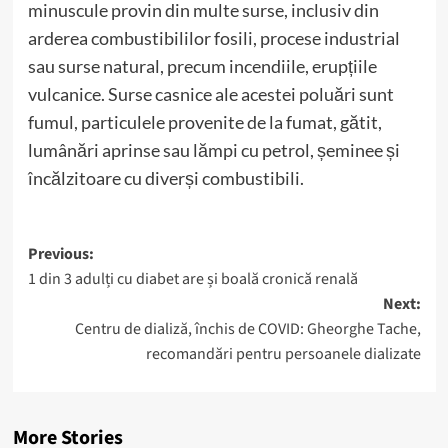
minuscule provin din multe surse, inclusiv din
arderea combustibililor fosili, procese industrial
sau surse natural, precum incendiile, erupțiile
vulcanice. Surse casnice ale acestei poluări sunt
fumul, particulele provenite de la fumat, gătit,
lumânări aprinse sau lămpi cu petrol, șeminee și
încălzitoare cu diverși combustibili.
Post
Previous:
1 din 3 adulți cu diabet are și boală cronică renală
navigation
Next:
Centru de dializă, închis de COVID: Gheorghe Tache,
recomandări pentru persoanele dializate
More Stories