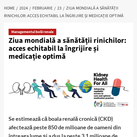
HOME
2024
FEBRUARIE
23
ZIUA MONDIALĂ A SĂNĂTĂȚII
RINICHILOR: ACCES ECHITABIL LA ÎNGRIJIRE ȘI MEDICAȚIE OPTIMĂ
Managementul bolii renale
Ziua mondială a sănătății rinichilor:
acces echitabil la îngrijire și
medicație optimă
Se estimează că boala renală cronică (CKD)
afectează peste 850 de milioane de oameni din
întreaga lume și a dus la peste 3,1 milioane de