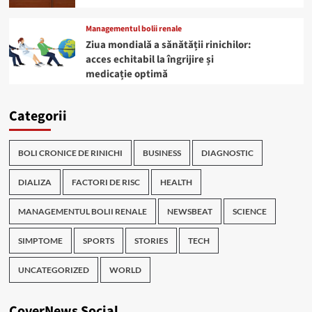
Managementul bolii renale
Ziua mondială a sănătății rinichilor:
acces echitabil la îngrijire și
medicație optimă
Categorii
BOLI CRONICE DE RINICHI
BUSINESS
DIAGNOSTIC
DIALIZA
FACTORI DE RISC
HEALTH
MANAGEMENTUL BOLII RENALE
NEWSBEAT
SCIENCE
SIMPTOME
SPORTS
STORIES
TECH
UNCATEGORIZED
WORLD
CoverNews Social