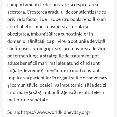
comportamentele de sănătate și respectarea
acestora. Creșterea gradului de conștientizare cu
privire la factorii de risc pentru boala renală, cum
ar fi diabetul, hipertensiunea arterială și
obezitatea, îmbunătățirea cunoștințelor în
domeniul sănătății cu privire la opțiunile de viață
sănătoase, autoîngrijirea și promovarea aderării
pe termen lung la strategiile de tratament pot
aduce beneficii mari, mai ales atunci când sunt
inițiate devreme și menținute în mod constant.
Implicarea pacienților în organizațiile de advocacy
și comunitățile locale îi va împuternici să ia decizii
informate și să-și îmbunătățească rezultatele în
materie de sănătate.
Sursa:
https://www.worldkidneyday.org/