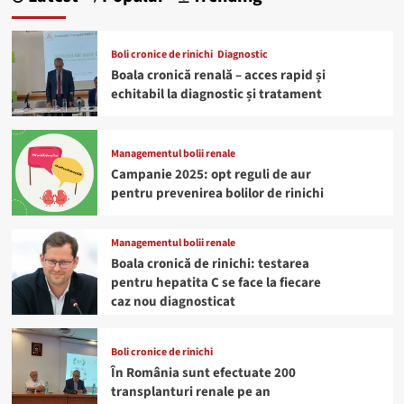
Boli cronice de rinichi
Diagnostic
Boala cronică renală – acces rapid și
echitabil la diagnostic și tratament
Managementul bolii renale
Campanie 2025: opt reguli de aur
pentru prevenirea bolilor de rinichi
Managementul bolii renale
Boala cronică de rinichi: testarea
pentru hepatita C se face la fiecare
caz nou diagnosticat
Boli cronice de rinichi
În România sunt efectuate 200
transplanturi renale pe an