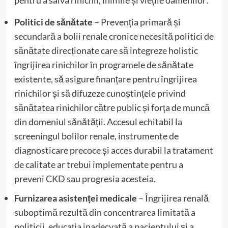
Politici de sănătate
– Prevenția primară și
secundară a bolii renale cronice necesită politici de
sănătate direcționate care să integreze holistic
îngrijirea rinichilor în programele de sănătate
existente, să asigure finanțare pentru îngrijirea
rinichilor și să difuzeze cunoștințele privind
sănătatea rinichilor către public și forța de muncă
din domeniul sănătății. Accesul echitabil la
screeningul bolilor renale, instrumente de
diagnosticare precoce și acces durabil la tratament
de calitate ar trebui implementate pentru a
preveni CKD sau progresia acesteia.
Furnizarea asistenței medicale
– Îngrijirea renală
suboptimă rezultă din concentrarea limitată a
politicii, educația inadecvată a pacientului și a