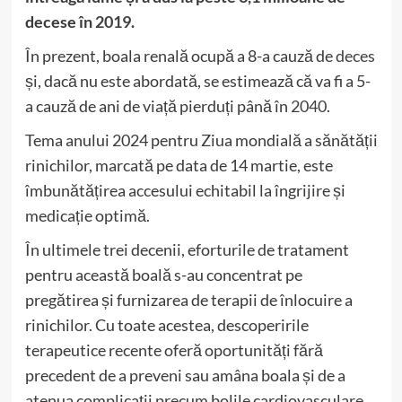
decese în
2019
.
În prezent, boala renală ocupă a 8-a cauză de
deces
și, dacă nu este abordată, se estimează că va fi a 5-
a cauză de ani de viață pierduți până în
2040
.
Tema anului 2024 pentru Ziua mondială a sănătății
rinichilor, marcată pe data de 14 martie, este
îmbunătățirea accesului echitabil la îngrijire și
medicație optimă.
În ultimele trei decenii, eforturile de tratament
pentru această boală s-au concentrat pe
pregătirea și furnizarea de terapii de înlocuire a
rinichilor. Cu toate acestea, descoperirile
terapeutice recente oferă oportunități fără
precedent de a preveni sau amâna boala și de a
atenua complicații precum bolile cardiovasculare