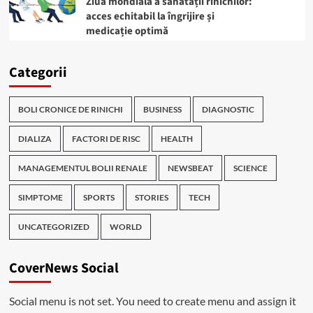
Ziua mondială a sănătății rinichilor:
acces echitabil la îngrijire și
medicație optimă
Categorii
BOLI CRONICE DE RINICHI
BUSINESS
DIAGNOSTIC
DIALIZA
FACTORI DE RISC
HEALTH
MANAGEMENTUL BOLII RENALE
NEWSBEAT
SCIENCE
SIMPTOME
SPORTS
STORIES
TECH
UNCATEGORIZED
WORLD
CoverNews Social
Social menu is not set. You need to create menu and assign it