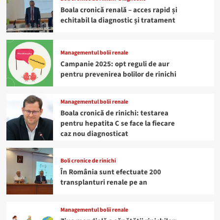
Boala cronică renală – acces rapid și
echitabil la diagnostic și tratament
Managementul bolii renale
Campanie 2025: opt reguli de aur
pentru prevenirea bolilor de rinichi
Managementul bolii renale
Boala cronică de rinichi: testarea
pentru hepatita C se face la fiecare
caz nou diagnosticat
Boli cronice de rinichi
În România sunt efectuate 200
transplanturi renale pe an
Managementul bolii renale