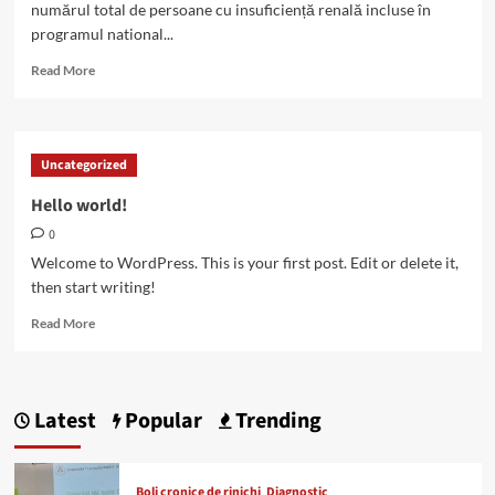
numărul total de persoane cu insuficiență renală incluse în
programul national...
Read
Read More
more
about
Peste
14.300
Uncategorized
de
pacienți
Hello world!
cu
0
insuficiență
renală
Welcome to WordPress. This is your first post. Edit or delete it,
în
then start writing!
programul
de
Read
Read More
dializă
more
about
Hello
world!
Latest
Popular
Trending
Boli cronice de rinichi
Diagnostic