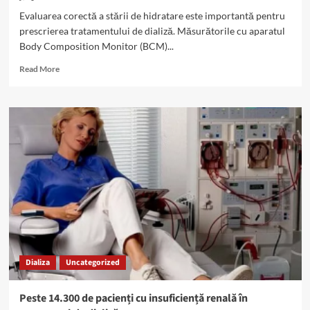
Evaluarea corectă a stării de hidratare este importantă pentru
prescrierea tratamentului de dializă. Măsurătorile cu aparatul
Body Composition Monitor (BCM)...
Read
Read More
more
about
Hiperhidratarea,
asociată
cu
hipertensiunea
și
afectarea
cardiacă
Dializa
Uncategorized
Peste 14.300 de pacienți cu insuficiență renală în