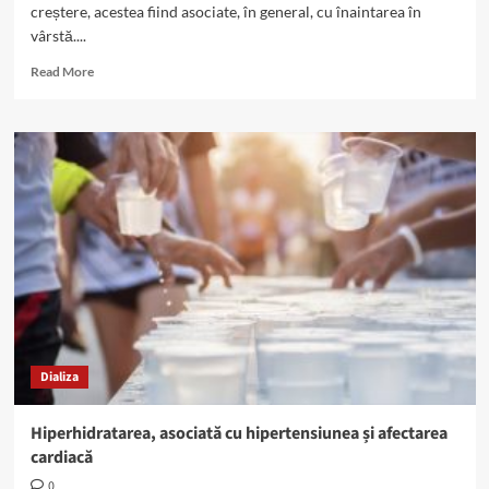
creștere, acestea fiind asociate, în general, cu înaintarea în
vârstă....
Read
Read More
more
about
Analiză
globală:
necesarul
de
dializă
a
crescut
cu
40%
în
ultimii
30
Dializa
de
ani
Hiperhidratarea, asociată cu hipertensiunea și afectarea
cardiacă
0