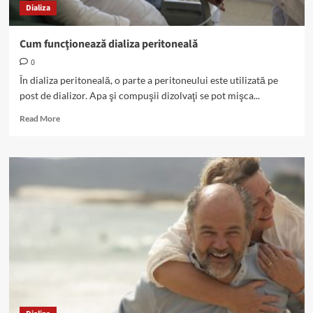
Dializa
Cum funcţionează dializa peritoneală
0
În dializa peritoneală, o parte a peritoneului este utilizată pe
post de dializor. Apa şi compuşii dizolvaţi se pot mişca...
Read
Read More
more
about
Cum
funcţionează
dializa
peritoneală