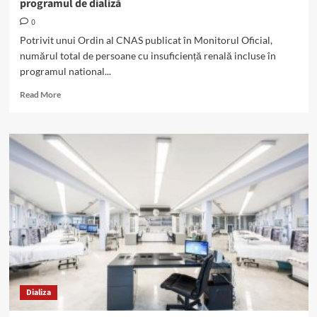
programul de dializă
0
Potrivit unui Ordin al CNAS publicat în Monitorul Oficial,
numărul total de persoane cu insuficiență renală incluse în
programul national...
Read
Read More
more
about
Peste
14.300
de
pacienți
cu
insuficiență
renală
în
programul
de
dializă
Dializa