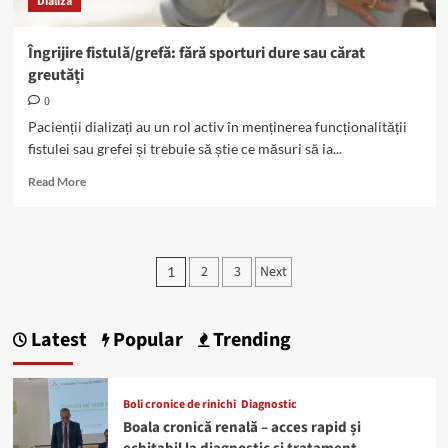
Dializa
Îngrijire fistulă/grefă: fără sporturi dure sau cărat
greutăți
0
Pacienții dializați au un rol activ în menținerea funcționalității
fistulei sau grefei și trebuie să știe ce măsuri să ia...
Read
Read More
more
about
Îngrijire
fistulă/grefă:
Paginație
2
3
Next
1
fără
articole
sporturi
dure
sau
Latest
Popular
Trending
cărat
greutăți
Boli cronice de rinichi
Diagnostic
Boala cronică renală – acces rapid și