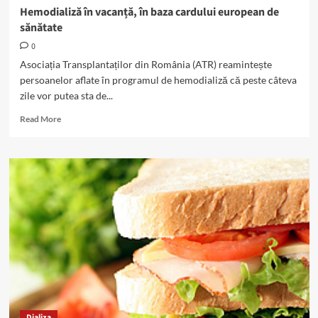
Hemodializă în vacanță, în baza cardului european de
sănătate
0
Asociația Transplantaților din România (ATR) reamintește
persoanelor aflate în programul de hemodializă că peste câteva
zile vor putea sta de...
Read
Read More
more
about
Hemodializă
în
vacanță,
în
baza
cardului
european
de
sănătate
Dializa