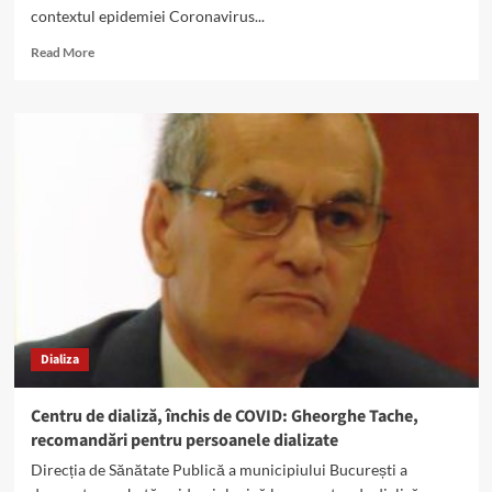
contextul epidemiei Coronavirus...
Read
Read More
more
about
Centre
de
dializă
dedicate
bolnavilor
COVID-
lista
pe
județe
Dializa
Centru de dializă, închis de COVID: Gheorghe Tache,
recomandări pentru persoanele dializate
Direcția de Sănătate Publică a municipiului București a