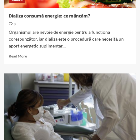
Dializa consumă energie: ce mâncăm?
0
Organismul are nevoie de energie pentru a funcționa
corespunzător, iar dializa este o procedură care necesită un
aport energetic suplimentar....
Read
Read More
more
about
Dializa
consumă
energie:
ce
mâncăm?