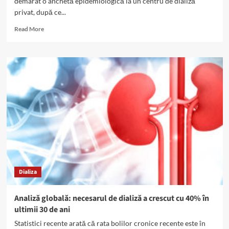
demarat o anchetă epidemiologică la un centru de dializă
privat, după ce...
Read
Read More
more
about
Centru
de
dializă,
închis
de
COVID:
Gheorghe
Tache,
recomandări
pentru
persoanele
dializate
Dializa
Analiză globală: necesarul de dializă a crescut cu 40% în
ultimii 30 de ani
Statistici recente arată că rata bolilor cronice recente este în