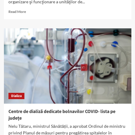
organizare şi funcţionare a unităţilor de...
Read
Read More
more
about
Regulamentul
de
organizare
și
funcționare
a
unităților
de
dializă,
în
dezbatere.
Ce
Dializa
spun
pacienții?
Centre de dializă dedicate bolnavilor COVID- lista pe
județe
Nelu Tătaru, ministrul Sănătății, a aprobat Ordinul de ministru
privind Planul de măsuri pentru pregătirea spitalelor în