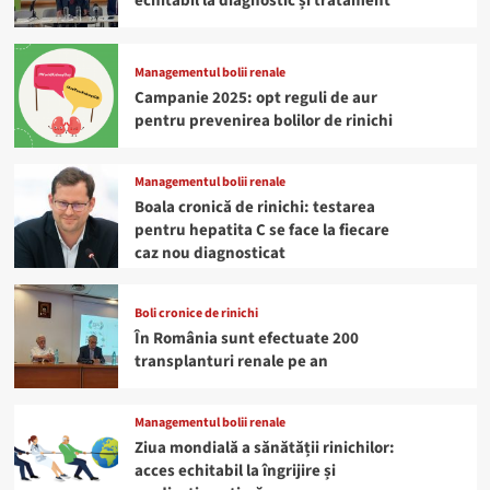
echitabil la diagnostic și tratament
Managementul bolii renale
Campanie 2025: opt reguli de aur
pentru prevenirea bolilor de rinichi
Managementul bolii renale
Boala cronică de rinichi: testarea
pentru hepatita C se face la fiecare
caz nou diagnosticat
Boli cronice de rinichi
În România sunt efectuate 200
transplanturi renale pe an
Managementul bolii renale
Ziua mondială a sănătății rinichilor:
acces echitabil la îngrijire și