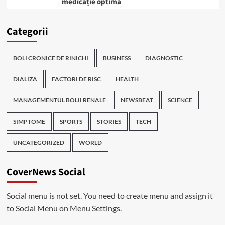
medicație optimă
Categorii
BOLI CRONICE DE RINICHI
BUSINESS
DIAGNOSTIC
DIALIZA
FACTORI DE RISC
HEALTH
MANAGEMENTUL BOLII RENALE
NEWSBEAT
SCIENCE
SIMPTOME
SPORTS
STORIES
TECH
UNCATEGORIZED
WORLD
CoverNews Social
Social menu is not set. You need to create menu and assign it
to Social Menu on Menu Settings.