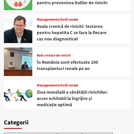
pentru prevenirea bolilor de rinichi
Managementul bolii renale
Boala cronică de rinichi: testarea
pentru hepatita C se face la fiecare
caz nou diagnosticat
Boli cronice de rinichi
În România sunt efectuate 200
transplanturi renale pe an
Managementul bolii renale
Ziua mondială a sănătății rinichilor:
acces echitabil la îngrijire și
medicație optimă
Categorii