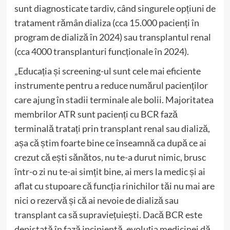
sunt diagnosticate tardiv, când singurele opțiuni de
tratament rămân dializa (cca 15.000 pacienți în
program de dializă în 2024) sau transplantul renal
(cca 4000 transplanturi funcționale în 2024).
„Educația și screening-ul sunt cele mai eficiente
instrumente pentru a reduce numărul pacienților
care ajung în stadii terminale ale bolii. Majoritatea
membrilor ATR sunt pacienți cu BCR fază
terminală tratați prin transplant renal sau dializă,
așa că știm foarte bine ce înseamnă ca după ce ai
crezut că ești sănătos, nu te-a durut nimic, brusc
într-o zi nu te-ai simțit bine, ai mers la medic și ai
aflat cu stupoare că funcția rinichilor tăi nu mai are
nici o rezervă și că ai nevoie de dializă sau
transplant ca să supraviețuiești. Dacă BCR este
depistată în fază incipientă, evoluția medicinei dă