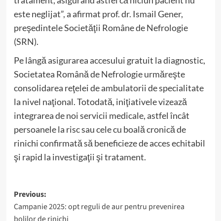
tratament, asigurând astfel că niciun pacient nu
este neglijat”, a afirmat prof. dr. Ismail Gener,
preşedintele Societăţii Române de Nefrologie
(SRN).
Pe lângă asigurarea accesului gratuit la diagnostic,
Societatea Română de Nefrologie urmăreşte
consolidarea reţelei de ambulatorii de specialitate
la nivel naţional. Totodată, iniţiativele vizează
integrarea de noi servicii medicale, astfel încât
persoanele la risc sau cele cu boală cronică de
rinichi confirmată să beneficieze de acces echitabil
şi rapid la investigaţii şi tratament.
Post
Previous:
Campanie 2025: opt reguli de aur pentru prevenirea
navigation
bolilor de rinichi