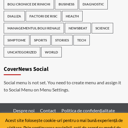
BOLI CRONICE DE RINICHI
BUSINESS
DIAGNOSTIC
DIALIZA
FACTORI DE RISC
HEALTH
MANAGEMENTUL BOLII RENALE
NEWSBEAT
SCIENCE
SIMPTOME
SPORTS
STORIES
TECH
UNCATEGORIZED
WORLD
CoverNews Social
Social menu is not set. You need to create menu and assign it
to Social Menu on Menu Settings.
Despre noi
Contact
Politica de confidenţialitate
Acest site folosește cookie-uri pentru o mai bună experiență de
vizitare. Prin continuarea navigării, ești de acord cu modul de