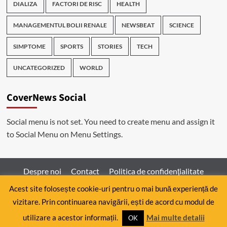
DIALIZA
FACTORI DE RISC
HEALTH
MANAGEMENTUL BOLII RENALE
NEWSBEAT
SCIENCE
SIMPTOME
SPORTS
STORIES
TECH
UNCATEGORIZED
WORLD
CoverNews Social
Social menu is not set. You need to create menu and assign it
to Social Menu on Menu Settings.
Despre noi
Contact
Politica de confidenţialitate
Acest site folosește cookie-uri pentru o mai bună experiență de
vizitare. Prin continuarea navigării, ești de acord cu modul de
Copyright © All rights reserved.
|
CoverNews
by AF
utilizare a acestor informații.
Mai multe detalii
themes.
OK