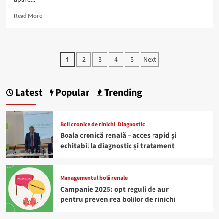
Read
Read More
more
about
12
boli
Paginație
2
3
4
5
Next
1
care
articole
deteriorează
rinichii
–
Latest
Popular
Trending
cum
le
recunoaștem?
Boli cronice de rinichi
Diagnostic
Boala cronică renală – acces rapid și
echitabil la diagnostic și tratament
Managementul bolii renale
Campanie 2025: opt reguli de aur
pentru prevenirea bolilor de rinichi