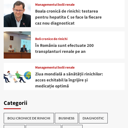
Managementul bolii renale
Boala cronică de rinichi: testarea
pentru hepatita C se face la fiecare
caz nou diagnosticat
Boli cronice de rinichi
În România sunt efectuate 200
transplanturi renale pe an
Managementul bolii renale
Ziua mondială a sănătății rinichilor:
acces echitabil la îngrijire și
medicație optimă
Categorii
BOLI CRONICE DE RINICHI
BUSINESS
DIAGNOSTIC