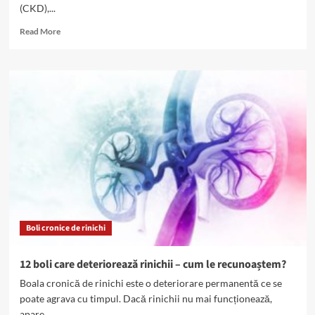
(CKD),...
Read
Read More
more
about
20%
din
bolile
renale,
asociate
poluării
cu
particule
provenite
din
surse
casnice
Boli cronice de rinichi
12 boli care deteriorează rinichii – cum le recunoaștem?
Boala cronică de rinichi este o deteriorare permanentă ce se
poate agrava cu timpul. Dacă rinichii nu mai funcționează,
apare...