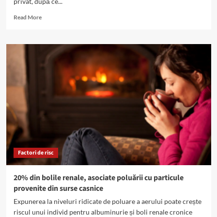
privat, după ce...
Read
Read More
more
about
Centru
de
dializă,
închis
de
COVID:
Gheorghe
Tache,
recomandări
pentru
persoanele
dializate
Factori de risc
20% din bolile renale, asociate poluării cu particule
provenite din surse casnice
Expunerea la niveluri ridicate de poluare a aerului poate crește
riscul unui individ pentru albuminurie și boli renale cronice