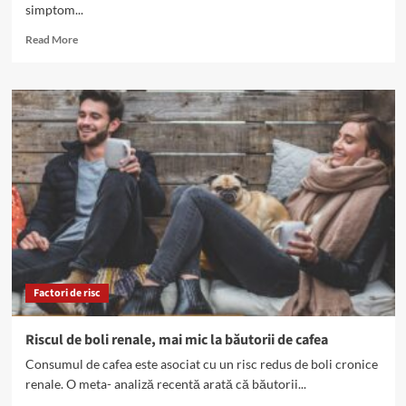
simptom...
Read
Read More
more
about
Semnale
de
alarmă
pentru
bolile
de
rinichi
Factori de risc
Riscul de boli renale, mai mic la băutorii de cafea
Consumul de cafea este asociat cu un risc redus de boli cronice
renale. O meta- analiză recentă arată că băutorii...