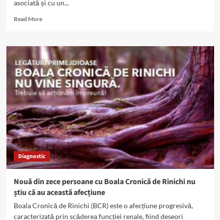
asociată și cu un...
Read
Read More
more
about
Complicațiile
cardiovasculare,
50%
din
cauzele
de
deces
la
pacienții
cu
boli
renale
Diagnostic
Nouă din zece persoane cu Boala Cronică de Rinichi nu
știu că au această afecțiune
Boala Cronică de Rinichi (BCR) este o afecțiune progresivă,
caracterizată prin scăderea funcției renale, fiind deseori