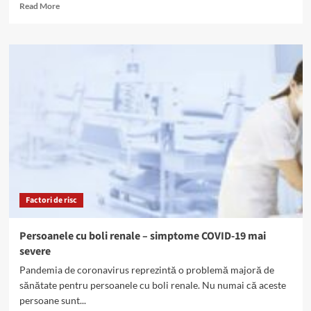
Read
Read More
more
about
Riscul
de
boli
renale,
mai
mic
la
băutorii
de
cafea
Factori de risc
Persoanele cu boli renale – simptome COVID-19 mai
severe
Pandemia de coronavirus reprezintă o problemă majoră de
sănătate pentru persoanele cu boli renale. Nu numai că aceste
persoane sunt...