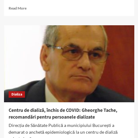
Read
Read More
more
about
Pacienții
dializați
infectați
cu
COVID
19,
la
Spitalul
de
Nefrologie
Dializa
Centru de dializă, închis de COVID: Gheorghe Tache,
recomandări pentru persoanele dializate
Direcția de Sănătate Publică a municipiului București a
demarat o anchetă epidemiologică la un centru de dializă