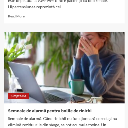
este depistată la 90%-95% dintre pacienții cu boli renale.
Hipertensiunea reprezintă cel...
Read
Read More
more
about
Hipertensiunea
arterială,
depistată
la
95%
dintre
pacienții
cu
boli
renale
Simptome
Semnale de alarmă pentru bolile de rinichi
Semnale de alarmă. Când rinichii nu funcționează corect și nu
elimină reziduurile din sânge, se pot acumula toxine. Un