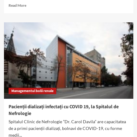
Read
Read More
more
about
Persoanele
cu
boli
renale
–
simptome
COVID-
19
mai
severe
Managementul bolii renale
Pacienții dializați infectați cu COVID 19, la Spitalul de
Nefrologie
Spitalul Clinic de Nefrologie ”Dr. Carol Davila” are capacitatea
de a primi pacienții dializați, bolnavi de COVID-19, cu forme
medii...