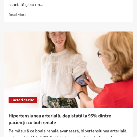
asociată și cu un...
Read
Read More
more
about
Nouă
din
zece
persoane
cu
Boala
Cronică
de
Rinichi
nu
știu
că
Factori de risc
au
această
afecțiune
Hipertensiunea arterială, depistată la 95% dintre
pacienții cu boli renale
Pe măsură ce boala renală avansează, hipertensiunea arterială