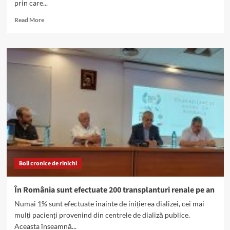
prin care...
Read
Read More
more
about
Boala
cronică
renală
–
acces
rapid
și
echitabil
la
diagnostic
și
tratament
Boli cronice de rinichi
În România sunt efectuate 200 transplanturi renale pe an
Numai 1% sunt efectuate înainte de inițierea dializei, cei mai
mulți pacienți provenind din centrele de dializă publice.
Aceasta înseamnă...