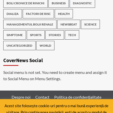
BOLI CRONICE DE RINICHI
BUSINESS
DIAGNOSTIC
DIALIZA
FACTORI DE RISC
HEALTH
MANAGEMENTUL BOLII RENALE
NEWSBEAT
SCIENCE
SIMPTOME
SPORTS
STORIES
TECH
UNCATEGORIZED
WORLD
CoverNews Social
Social menu is not set. You need to create menu and assign it
to Social Menu on Menu Settings.
Despre noi
Contact
Politica de confidenţialitate
Acest site folosește cookie-uri pentru o mai bună experiență de
vizitare. Prin continuarea navigării, ești de acord cu modul de