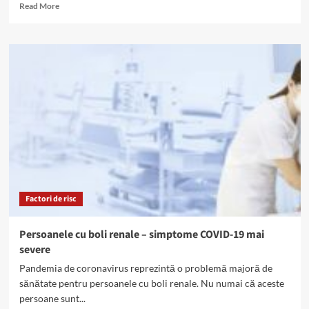
Read
Read More
more
about
Regulamentul
de
organizare
și
funcționare
a
unităților
de
dializă,
în
dezbatere.
Ce
Factori de risc
spun
pacienții?
Persoanele cu boli renale – simptome COVID-19 mai
severe
Pandemia de coronavirus reprezintă o problemă majoră de
sănătate pentru persoanele cu boli renale. Nu numai că aceste
persoane sunt...