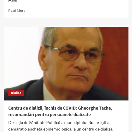
medii...
Read
Read More
more
about
Pacienții
dializați
infectați
cu
COVID
19,
la
Spitalul
de
Nefrologie
Dializa
Centru de dializă, închis de COVID: Gheorghe Tache,
recomandări pentru persoanele dializate
Direcția de Sănătate Publică a municipiului București a
demarat o anchetă epidemiologică la un centru de dializă