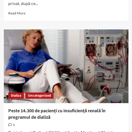
privat, după ce...
Read
Read More
more
about
Centru
de
dializă,
închis
de
COVID:
Gheorghe
Tache,
recomandări
pentru
persoanele
dializate
Dializa
Uncategorized
Peste 14.300 de pacienți cu insuficiență renală în
programul de dializă
0