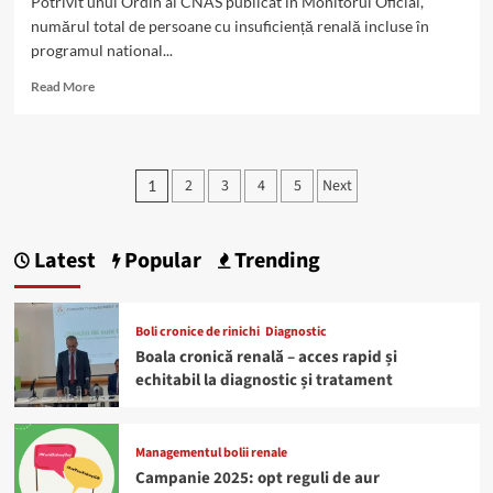
Potrivit unui Ordin al CNAS publicat în Monitorul Oficial,
numărul total de persoane cu insuficiență renală incluse în
programul national...
Read
Read More
more
about
Peste
14.300
Paginație
2
3
4
5
Next
1
de
articole
pacienți
cu
insuficiență
Latest
Popular
Trending
renală
în
programul
Boli cronice de rinichi
Diagnostic
de
Boala cronică renală – acces rapid și
dializă
echitabil la diagnostic și tratament
Managementul bolii renale
Campanie 2025: opt reguli de aur