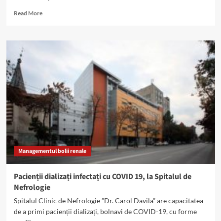
Read
Read More
more
about
Centre
de
dializă
dedicate
bolnavilor
COVID-
lista
pe
județe
Managementul bolii renale
Pacienții dializați infectați cu COVID 19, la Spitalul de
Nefrologie
Spitalul Clinic de Nefrologie ”Dr. Carol Davila” are capacitatea
de a primi pacienții dializați, bolnavi de COVID-19, cu forme