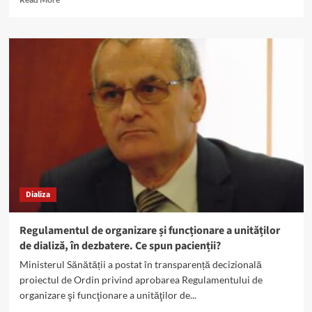
more
about
Algoritm
de
diagnostic
pentru
boala
cronică
de
rinichi
Dializa
Regulamentul de organizare și funcționare a unităților
de dializă, în dezbatere. Ce spun pacienții?
Ministerul Sănătății a postat în transparență decizională
proiectul de Ordin privind aprobarea Regulamentului de
organizare şi funcţionare a unităţilor de...