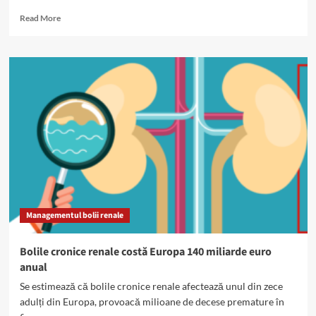
Read
Read More
more
about
În
România
sunt
efectuate
200
transplanturi
renale
pe
an
Managementul bolii renale
Bolile cronice renale costă Europa 140 miliarde euro
anual
Se estimează că bolile cronice renale afectează unul din zece
adulți din Europa, provoacă milioane de decese premature în