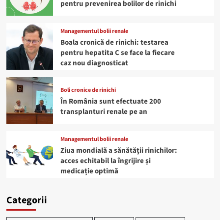
pentru prevenirea bolilor de rinichi
Managementul bolii renale
Boala cronică de rinichi: testarea
pentru hepatita C se face la fiecare
caz nou diagnosticat
Boli cronice de rinichi
În România sunt efectuate 200
transplanturi renale pe an
Managementul bolii renale
Ziua mondială a sănătății rinichilor:
acces echitabil la îngrijire și
medicație optimă
Categorii