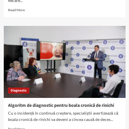
fiecare...
Read
Read More
more
about
Bolile
cronice
renale
costă
Europa
140
miliarde
euro
anual
Diagnostic
Algoritm de diagnostic pentru boala cronică de rinichi
Cu o incidență în continuă creștere, specialiștii avertizează că
boala cronică de rinichi va deveni a cincea cauză de deces...
Read
Read More