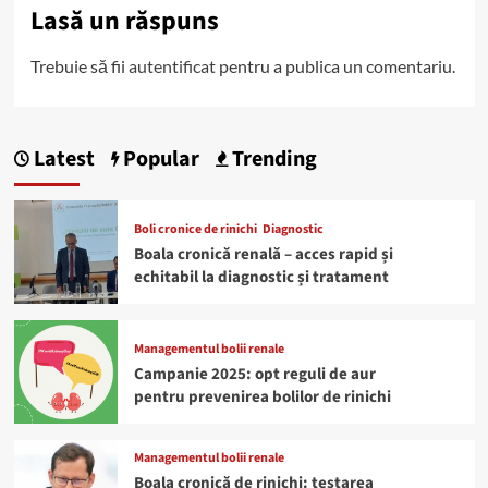
Lasă un răspuns
Trebuie să fii
autentificat
pentru a publica un comentariu.
Latest
Popular
Trending
Boli cronice de rinichi
Diagnostic
Boala cronică renală – acces rapid și
echitabil la diagnostic și tratament
Managementul bolii renale
Campanie 2025: opt reguli de aur
pentru prevenirea bolilor de rinichi
Managementul bolii renale
Boala cronică de rinichi: testarea