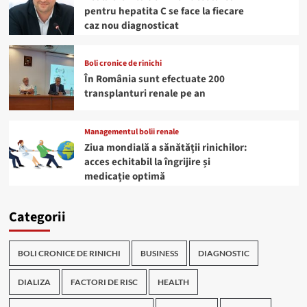
pentru hepatita C se face la fiecare
caz nou diagnosticat
Boli cronice de rinichi
În România sunt efectuate 200
transplanturi renale pe an
Managementul bolii renale
Ziua mondială a sănătății rinichilor:
acces echitabil la îngrijire și
medicație optimă
Categorii
BOLI CRONICE DE RINICHI
BUSINESS
DIAGNOSTIC
DIALIZA
FACTORI DE RISC
HEALTH