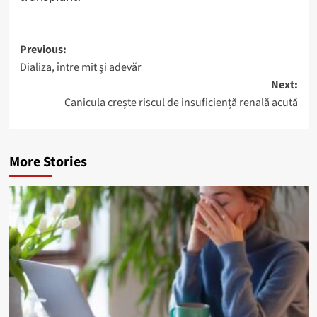
Post
Previous:
Dializa, între mit și adevăr
navigation
Next:
Canicula crește riscul de insuficiență renală acută
More Stories