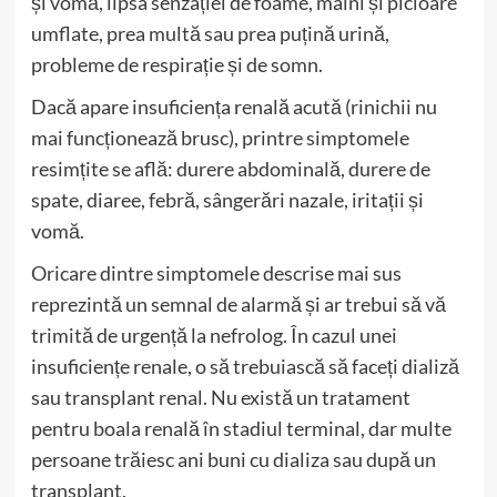
și vomă, lipsa senzației de foame, mâini și picioare
umflate, prea multă sau prea puțină urină,
probleme de respirație și de somn.
Dacă apare insuficiența renală acută (rinichii nu
mai funcționează brusc), printre simptomele
resimțite se află: durere abdominală, durere de
spate, diaree, febră, sângerări nazale, iritații și
vomă.
Oricare dintre simptomele descrise mai sus
reprezintă un semnal de alarmă și ar trebui să vă
trimită de urgență la nefrolog. În cazul unei
insuficiențe renale, o să trebuiască să faceți dializă
sau transplant renal. Nu există un tratament
pentru boala renală în stadiul terminal, dar multe
persoane trăiesc ani buni cu dializa sau după un
transplant.