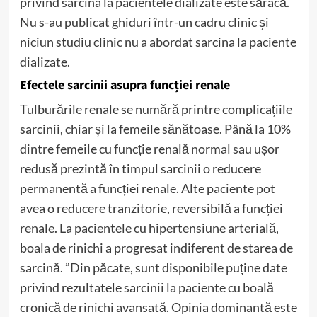
privind sarcina la pacientele dializate este săracă.
Nu s-au publicat ghiduri într-un cadru clinic și
niciun studiu clinic nu a abordat sarcina la paciente
dializate.
Efectele sarcinii asupra funcției renale
Tulburările renale se numără printre complicațiile
sarcinii, chiar și la femeile sănătoase. Până la 10%
dintre femeile cu funcție renală normal sau ușor
redusă prezintă în timpul sarcinii o reducere
permanentă a funcției renale. Alte paciente pot
avea o reducere tranzitorie, reversibilă a funcției
renale. La pacientele cu hipertensiune arterială,
boala de rinichi a progresat indiferent de starea de
sarcină. ”Din păcate, sunt disponibile puține date
privind rezultatele sarcinii la paciente cu boală
cronică de rinichi avansată. Opinia dominantă este