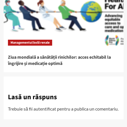
Managementul bolii renale
Ziua mondială a sănătății rinichilor: acces echitabil la
îngrijire și medicație optimă
Lasă un răspuns
Trebuie să fii
autentificat
pentru a publica un comentariu.