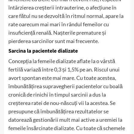
întârzierea creșterii intrauterine, o afecțiune în
care fătul nu se dezvoltă în ritmul normal, apare la
rate oarecum mai mari în rândul femeilor cu
insuficiență renală. Nașterile premature și
pierderea sarcinilor sunt mai frecvente.
Sarcina la pacientele dializate
Concepția la femeile dializate aflate la o vârstă
fertilă variază între 0,3 și 1,5% pe an. Riscul unui
avort spontan este mai mare. Cu toate acestea,
îmbunătățirea supravegherii pacientelor cu boală
cronică de rinichi în timpul sarcinii a dus la
creșterea ratei de nou-născuți vii la acestea. Se
presupune că îmbunătățirea rezultatelor se
datorează gestionării mult mai active a uremiei la
femeile însărcinate dializate. Cu toate că schemele