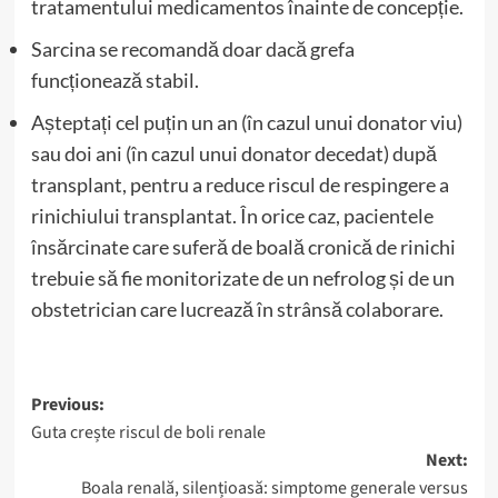
tratamentului medicamentos înainte de concepție.
Sarcina se recomandă doar dacă grefa
funcționează stabil.
Așteptați cel puțin un an (în cazul unui donator viu)
sau doi ani (în cazul unui donator decedat) după
transplant, pentru a reduce riscul de respingere a
rinichiului transplantat. În orice caz, pacientele
însărcinate care suferă de boală cronică de rinichi
trebuie să fie monitorizate de un nefrolog și de un
obstetrician care lucrează în strânsă colaborare.
Post
Previous:
Guta crește riscul de boli renale
navigation
Next:
Boala renală, silențioasă: simptome generale versus