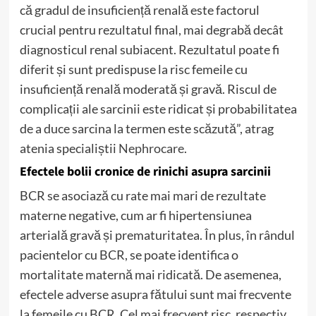
că gradul de insuficiență renală este factorul
crucial pentru rezultatul final, mai degrabă decât
diagnosticul renal subiacent. Rezultatul poate fi
diferit și sunt predispuse la risc femeile cu
insuficiență renală moderată și gravă. Riscul de
complicații ale sarcinii este ridicat și probabilitatea
de a duce sarcina la termen este scăzută”, atrag
atenia specialiștii
Nephrocare
.
Efectele bolii cronice de rinichi asupra sarcinii
BCR se asociază cu rate mai mari de rezultate
materne negative, cum ar fi hipertensiunea
arterială gravă și prematuritatea. În plus, în rândul
pacientelor cu BCR, se poate identifica o
mortalitate maternă mai ridicată. De asemenea,
efectele adverse asupra fătului sunt mai frecvente
la femeile cu BCR. Cel mai frecvent risc, respectiv