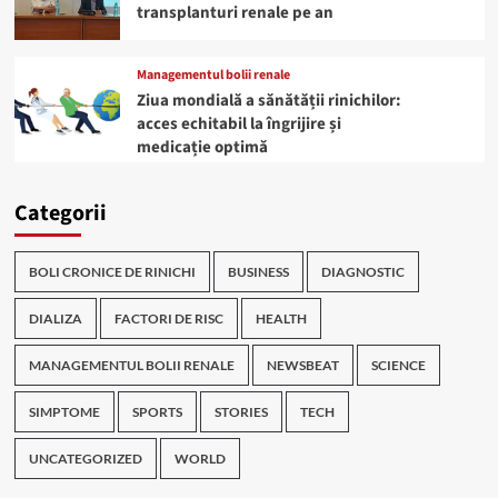
transplanturi renale pe an
Managementul bolii renale
Ziua mondială a sănătății rinichilor:
acces echitabil la îngrijire și
medicație optimă
Categorii
BOLI CRONICE DE RINICHI
BUSINESS
DIAGNOSTIC
DIALIZA
FACTORI DE RISC
HEALTH
MANAGEMENTUL BOLII RENALE
NEWSBEAT
SCIENCE
SIMPTOME
SPORTS
STORIES
TECH
UNCATEGORIZED
WORLD