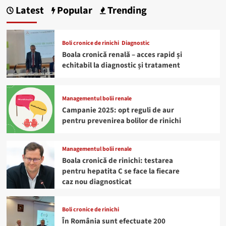
Latest
Popular
Trending
Boli cronice de rinichi
Diagnostic
Boala cronică renală – acces rapid și
echitabil la diagnostic și tratament
Managementul bolii renale
Campanie 2025: opt reguli de aur
pentru prevenirea bolilor de rinichi
Managementul bolii renale
Boala cronică de rinichi: testarea
pentru hepatita C se face la fiecare
caz nou diagnosticat
Boli cronice de rinichi
În România sunt efectuate 200