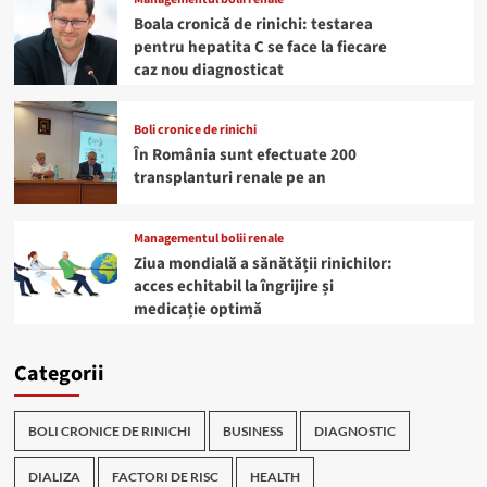
Boala cronică de rinichi: testarea
pentru hepatita C se face la fiecare
caz nou diagnosticat
Boli cronice de rinichi
În România sunt efectuate 200
transplanturi renale pe an
Managementul bolii renale
Ziua mondială a sănătății rinichilor:
acces echitabil la îngrijire și
medicație optimă
Categorii
BOLI CRONICE DE RINICHI
BUSINESS
DIAGNOSTIC
DIALIZA
FACTORI DE RISC
HEALTH