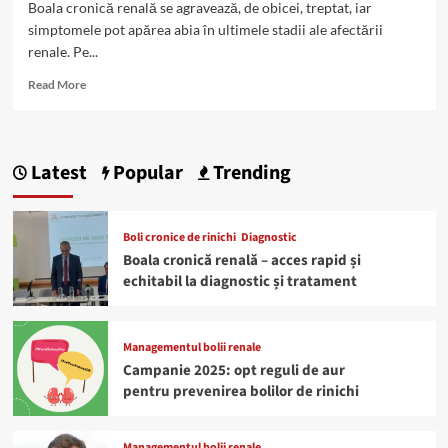
Boala cronică renală se agravează, de obicei, treptat, iar
simptomele pot apărea abia în ultimele stadii ale afectării
renale. Pe...
Read
Read More
more
about
Boli
de
Latest
Popular
Trending
rinichi:
simptomele
apar
în
Boli cronice de rinichi
Diagnostic
stadii
Boala cronică renală – acces rapid și
avansate
echitabil la diagnostic și tratament
Managementul bolii renale
Campanie 2025: opt reguli de aur
pentru prevenirea bolilor de rinichi
Managementul bolii renale