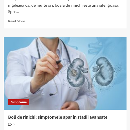
înțeleagă că, de multe ori, boala de rinichi este una silențioasă.
Spre...
Read
Read More
more
about
Boala
renală,
silențioasă:
simptome
generale
versus
simptome
specifice
Simptome
Boli de rinichi: simptomele apar în stadii avansate
0