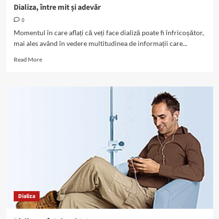
Dializa, între mit și adevăr
0
Momentul în care aflați că veți face dializă poate fi înfricoșător,
mai ales având în vedere multitudinea de informații care...
Read
Read More
more
about
Dializa,
între
mit
și
adevăr
Dializa