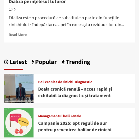
Dializa pe înțelesul tuturor
0
Dializa este o procedură ce substituie o parte din funcţiile
rinichiului - îndepărtarea apei în exces şi a reziduurilor din...
Read
Read More
more
about
Dializa
pe
Latest
Popular
Trending
înțelesul
tuturor
Boli cronice de rinichi
Diagnostic
Boala cronică renală – acces rapid și
echitabil la diagnostic și tratament
Managementul bolii renale
Campanie 2025: opt reguli de aur
pentru prevenirea bolilor de rinichi