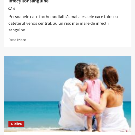
infecțiilor sanguine
0
Persoanele care fac hemodializă, mai ales cele care folosesc
cateterul venos central, au un risc mai mare de infecții
sanguine....
Read
Read More
more
about
Hemodializă:
pacienții,
educați
pentru
prevenirea
infecțiilor
sanguine
Dializa