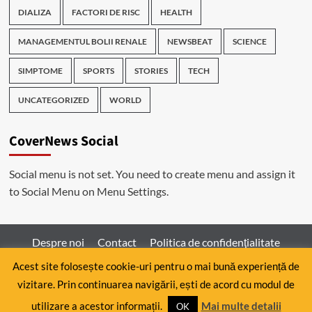
DIALIZA
FACTORI DE RISC
HEALTH
MANAGEMENTUL BOLII RENALE
NEWSBEAT
SCIENCE
SIMPTOME
SPORTS
STORIES
TECH
UNCATEGORIZED
WORLD
CoverNews Social
Social menu is not set. You need to create menu and assign it
to Social Menu on Menu Settings.
Despre noi
Contact
Politica de confidenţialitate
Acest site folosește cookie-uri pentru o mai bună experiență de
vizitare. Prin continuarea navigării, ești de acord cu modul de
Copyright © All rights reserved.
|
CoverNews
by AF
utilizare a acestor informații.
Mai multe detalii
themes.
OK