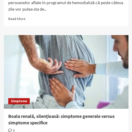
persoanelor aflate în programul de hemodializă că peste câteva
zile vor putea sta de...
Read
Read More
more
about
Hemodializă
în
vacanță,
în
baza
cardului
european
de
sănătate
Simptome
Boala renală, silențioasă: simptome generale versus
simptome specifice
0