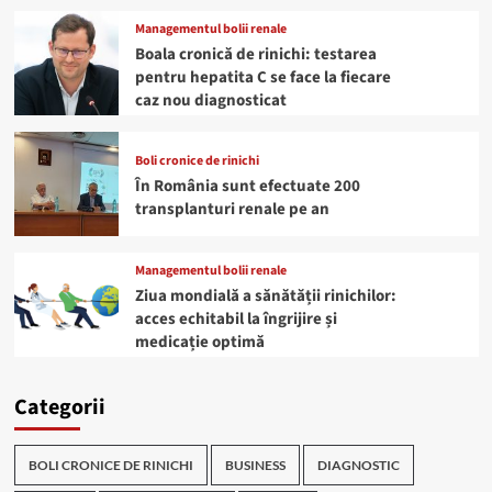
Managementul bolii renale
Boala cronică de rinichi: testarea
pentru hepatita C se face la fiecare
caz nou diagnosticat
Boli cronice de rinichi
În România sunt efectuate 200
transplanturi renale pe an
Managementul bolii renale
Ziua mondială a sănătății rinichilor:
acces echitabil la îngrijire și
medicație optimă
Categorii
BOLI CRONICE DE RINICHI
BUSINESS
DIAGNOSTIC