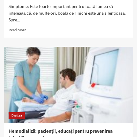
Simptome: Este foarte important pentru toată lumea să
înțeleagă că, de multe ori, boala de rinichi este una silențioasă.
Spre...
Read
Read More
more
about
Boala
renală,
silențioasă:
simptome
generale
versus
simptome
specifice
Dializa
Hemodializă: pacienții, educați pentru prevenirea