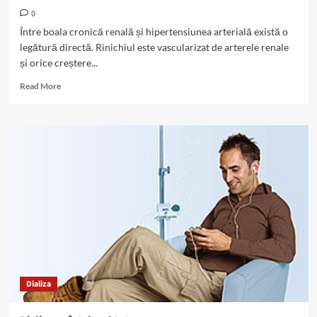
0
Între boala cronică renală și hipertensiunea arterială există o
legătură directă. Rinichiul este vascularizat de arterele renale
și orice creștere...
Read
Read More
more
about
Hipertensiunea
și
bolile
renale:
de
ce
sunt
obligatorii
măsurările
TA?
Dializa