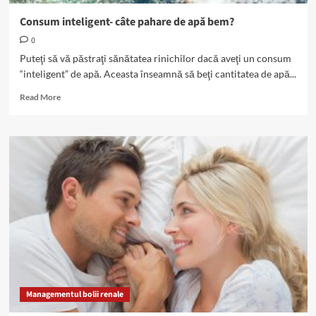
Consum inteligent- câte pahare de apă bem?
0
Puteţi să vă păstraţi sănătatea rinichilor dacă aveţi un consum
“inteligent” de apă. Aceasta înseamnă să beţi cantitatea de apă...
Read
Read More
more
about
Consum
inteligent-
câte
pahare
de
apă
bem?
Managementul bolii renale