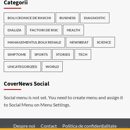
Categorii
BOLI CRONICE DE RINICHI
BUSINESS
DIAGNOSTIC
DIALIZA
FACTORI DE RISC
HEALTH
MANAGEMENTUL BOLII RENALE
NEWSBEAT
SCIENCE
SIMPTOME
SPORTS
STORIES
TECH
UNCATEGORIZED
WORLD
CoverNews Social
Social menu is not set. You need to create menu and assign it
to Social Menu on Menu Settings.
Despre noi
Contact
Politica de confidenţialitate