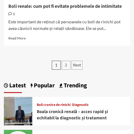
Boli renale: cum pot fi evitate problemele de intimitate
0
Este important de reținut că persoanele cu boli de rinichi pot
avea căsnicii normale și relații sănătoase. Ele se pot...
Read
Read More
more
about
Boli
renale:
Paginație
2
Next
1
cum
articole
pot
fi
evitate
Latest
Popular
Trending
problemele
de
intimitate
Boli cronice de rinichi
Diagnostic
Boala cronică renală – acces rapid și
echitabil la diagnostic și tratament