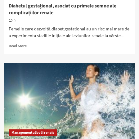
Diabetul gestațional, asociat cu primele semne ale
complicațiilor renale
0
Femeile care dezvoltă diabet gestațional au un risc mai mare de
a experimenta stadiile inițiale ale leziunilor renale la vârste...
Read
Read More
more
about
Diabetul
gestațional,
asociat
cu
primele
semne
ale
complicațiilor
renale
Managementul bolii renale