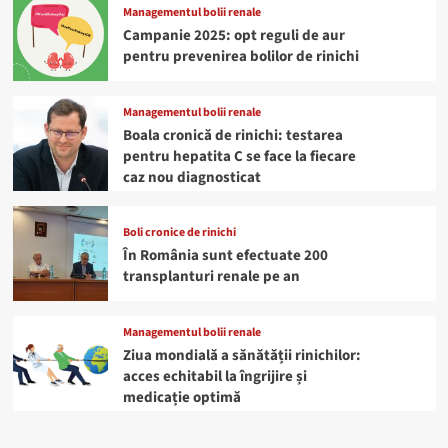
Managementul bolii renale
Campanie 2025: opt reguli de aur
pentru prevenirea bolilor de rinichi
Managementul bolii renale
Boala cronică de rinichi: testarea
pentru hepatita C se face la fiecare
caz nou diagnosticat
Boli cronice de rinichi
În România sunt efectuate 200
transplanturi renale pe an
Managementul bolii renale
Ziua mondială a sănătății rinichilor:
acces echitabil la îngrijire și
medicație optimă