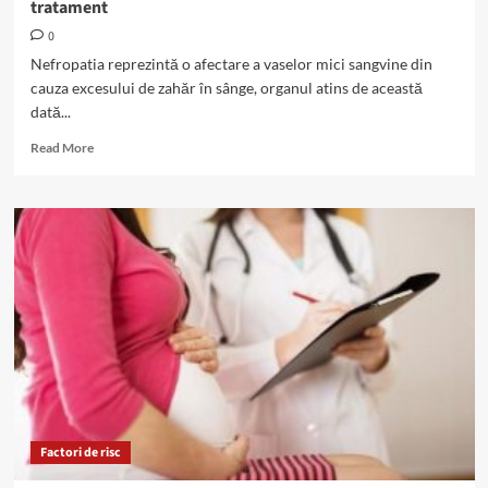
tratament
0
Nefropatia reprezintă o afectare a vaselor mici sangvine din
cauza excesului de zahăr în sânge, organul atins de această
dată...
Read
Read More
more
about
Complicațiile
renale
ale
diabetului:
depistare
și
tratament
Factori de risc