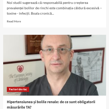
Noi studii sugerează că responsabilă pentru creșterea
prevalenței bolilor de rinchi este combinația căldură excesivă –
toxine - infecții. Boala cronică...
Read
Read More
more
about
Epidemia
de
boli
renale,
asociată
cu
schimbările
climatice
și
toxinele
Factori de risc
Hipertensiunea și bolile renale: de ce sunt obligatorii
măsurările TA?