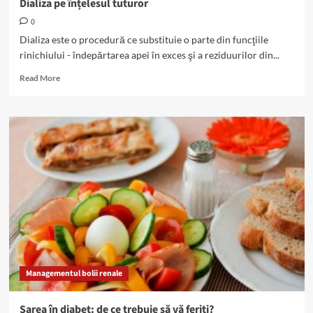
Dializa pe înțelesul tuturor
0
Dializa este o procedură ce substituie o parte din funcţiile
rinichiului - îndepărtarea apei în exces şi a reziduurilor din...
Read
Read More
more
about
Dializa
pe
înțelesul
tuturor
Managementul bolii renale
Sarea în diabet: de ce trebuie să vă feriți?