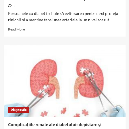
0
Persoanele cu diabet trebuie să evite sarea pentru a-și proteja
rinichii și a menține tensiunea arterială la un nivel scăzut...
Read
Read More
more
about
Sarea
în
diabet:
de
ce
trebuie
să
vă
feriți?
Diagnostic
Complicațiile renale ale diabetului: depistare și