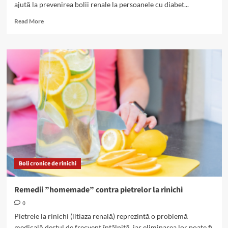
ajută la prevenirea bolii renale la persoanele cu diabet...
Read
Read More
more
about
Suplimentele
nu
previn
boala
renală
la
persoanele
cu
diabet
de
tip
2
Boli cronice de rinichi
Remedii ”homemade” contra pietrelor la rinichi
0
Pietrele la rinichi (litiaza renală) reprezintă o problemă
medicală destul de frecvent întâlnită, iar eliminarea lor poate fi