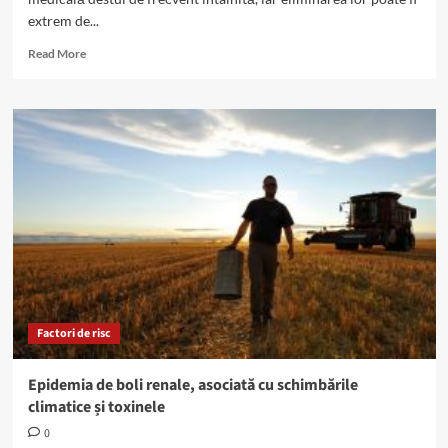
extrem de...
Read
Read More
more
about
Remedii
”homemade”
contra
pietrelor
la
rinichi
Factori de risc
Epidemia de boli renale, asociată cu schimbările
climatice și toxinele
0