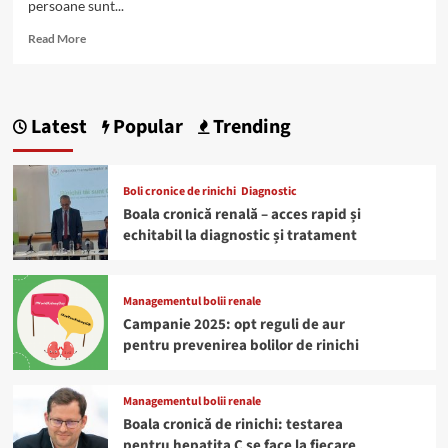
persoane sunt...
Read
Read More
more
about
Persoanele
cu
Latest
Popular
Trending
boli
renale
–
simptome
Boli cronice de rinichi
Diagnostic
COVID-
Boala cronică renală – acces rapid și
19
echitabil la diagnostic și tratament
mai
severe
Managementul bolii renale
Campanie 2025: opt reguli de aur
pentru prevenirea bolilor de rinichi
Managementul bolii renale
Boala cronică de rinichi: testarea
pentru hepatita C se face la fiecare