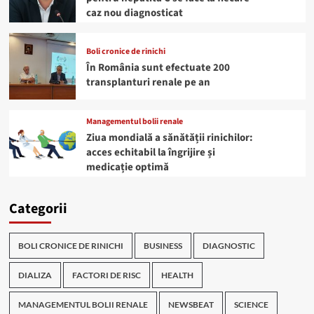
caz nou diagnosticat
Boli cronice de rinichi
În România sunt efectuate 200
transplanturi renale pe an
Managementul bolii renale
Ziua mondială a sănătății rinichilor:
acces echitabil la îngrijire și
medicație optimă
Categorii
BOLI CRONICE DE RINICHI
BUSINESS
DIAGNOSTIC
DIALIZA
FACTORI DE RISC
HEALTH
MANAGEMENTUL BOLII RENALE
NEWSBEAT
SCIENCE